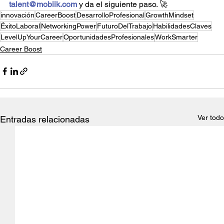
talent@mobiik.com
 y da el siguiente paso. 🚀
innovación
CareerBoost
DesarrolloProfesional
GrowthMindset
ÉxitoLaboral
NetworkingPower
FuturoDelTrabajo
HabilidadesClaves
LevelUpYourCareer
OportunidadesProfesionales
WorkSmarter
Career Boost
Ver todo
Entradas relacionadas