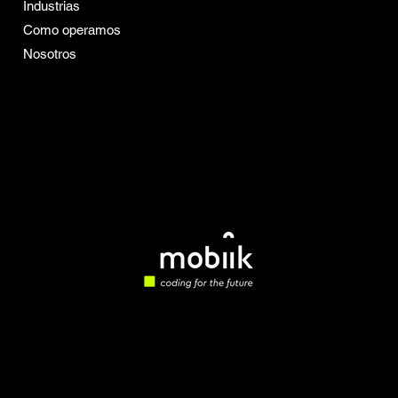
Conoce más de Mobiik
Industrias
Career Boost
Como operamos
Nosotros
Vacantes
Insights
Política de Privacidad
Política de Cookies
Términos y Condiciones
de Servicios
© 2026 Mobiik. Infraestructura cognitiva
empresarial.