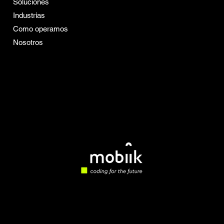
Soluciones
redefiniendo el aprendizaje en 2026
Conoce más de Mobiik
Industrias
Career Boost
Como operamos
Nosotros
Vacantes
Insights
Política de Privacidad
Política de Cookies
Términos y Condiciones
de Servicios
© 2026 Mobiik. Infraestructura cognitiva