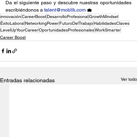
Da el siguiente paso y descubre nuestras oportunidades 
escribiéndonos a 
talent@mobiik.com
 💼
innovación
CareerBoost
DesarrolloProfesional
GrowthMindset
ÉxitoLaboral
NetworkingPower
FuturoDelTrabajo
HabilidadesClaves
LevelUpYourCareer
OportunidadesProfesionales
WorkSmarter
Career Boost
Ver todo
Entradas relacionadas