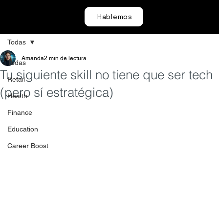
Hablemos
Todas
Amanda
2 min de lectura
Todas
Tu siguiente skill no tiene que ser tech
Retail
(pero sí estratégica)
Health
Finance
Education
Career Boost