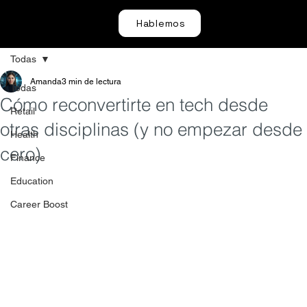
Hablemos
Todas
Amanda
3 min de lectura
Todas
Cómo reconvertirte en tech desde
Retail
otras disciplinas (y no empezar desde
Health
cero)
Finance
Education
Career Boost