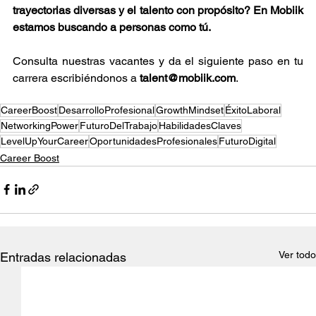
trayectorias diversas y el talento con propósito? En Mobiik 
estamos buscando a personas como tú.
Consulta nuestras vacantes y da el siguiente paso en tu 
carrera escribiéndonos a 
talent@mobiik.com
.
CareerBoost
DesarrolloProfesional
GrowthMindset
ÉxitoLaboral
NetworkingPower
FuturoDelTrabajo
HabilidadesClaves
LevelUpYourCareer
OportunidadesProfesionales
FuturoDigital
Career Boost
Ver todo
Entradas relacionadas