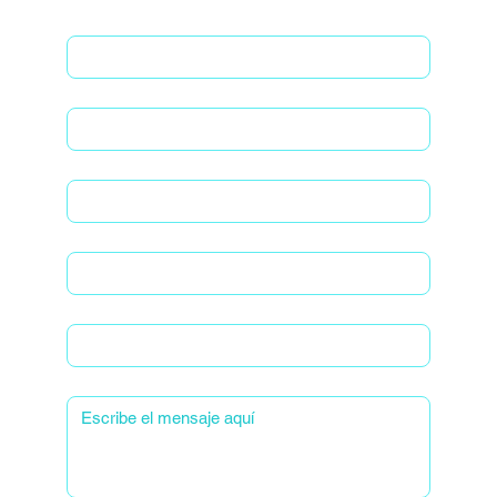
Nombre
*
Apellido
*
Email
*
Organización
Tipo de consulta
*
Mensaje