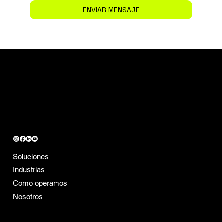
ENVIAR MENSAJE
CONTACTO
contact@mobiik.com
REDES SOCIALES
ACÉRCATE A MOBIIK
Soluciones
Conoce más de Mobiik
Industrias
Career Boost
Como operamos
Nosotros
Vacantes
Insights