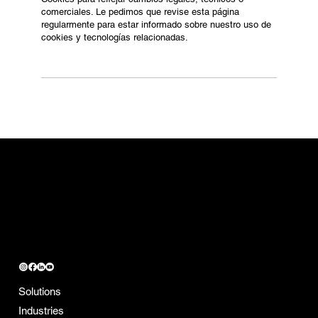
comerciales. Le pedimos que revise esta página
regularmente para estar informado sobre nuestro uso de
cookies y tecnologías relacionadas.
CONTACT
contact@mobiik.com
SOCIAL MEDIA
CHECK OUT MOBIIK
Solutions
Learn more about Mobiik
Industries