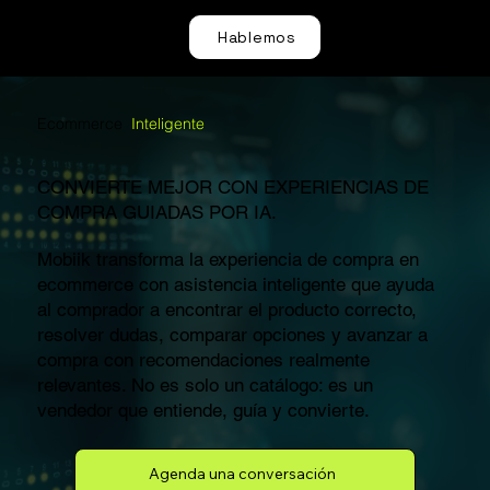
Hablemos
Ecommerce
Inteligente
CONVIERTE MEJOR CON EXPERIENCIAS DE
COMPRA GUIADAS POR IA.
Mobiik transforma la experiencia de compra en
ecommerce con asistencia inteligente que ayuda
al comprador a encontrar el producto correcto,
resolver dudas, comparar opciones y avanzar a
compra con recomendaciones realmente
relevantes. No es solo un catálogo: es un
vendedor que entiende, guía y convierte.
Agenda una conversación