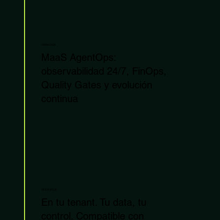
OPERACIÓN
MaaS AgentOps:
observabilidad 24/7, FinOps,
Quality Gates y evolución
continua
DESPLIEGUE
En tu tenant. Tu data, tu
control. Compatible con