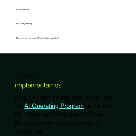
Pasarela de pagos
Logística y tracking
Plataforma de ecommerce (Shopify, Magento, custom)
Cómo lo
implementamos
Esta solución se implementa dentro
del
AI Operating Program
de Mobiik.
No implementamos y nos vamos.
Nos convertimos en parte de tu
operación.