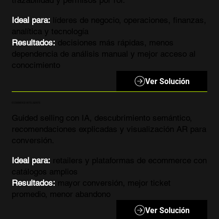
Ideal para:
líderes de negocio, operaciones, finanzas,
analítica y tecnología
Resultados:
decisiones más rápidas, menos
dependencia de análisis manual y mejor acceso al
conocimiento
Ver Solución
ECOMMERCE INTELIGENTE
Guided selling con IA, descubrimiento semántico,
recomendaciones explicadas y visualización AR para
conversión.
Ideal para:
retailers y plataformas de ecommerce con
catálogos amplios
Resultados:
mayor conversión, mejor ticket
promedio, menor abandono
Ver Solución