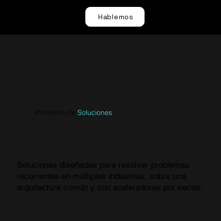
Hablemos
Portafolio de
Soluciones
Soluciones diseñadas para resolver problemas
recurrentes en múltiples industrias, sobre una
arquitectura común y con aceleradores por sector.