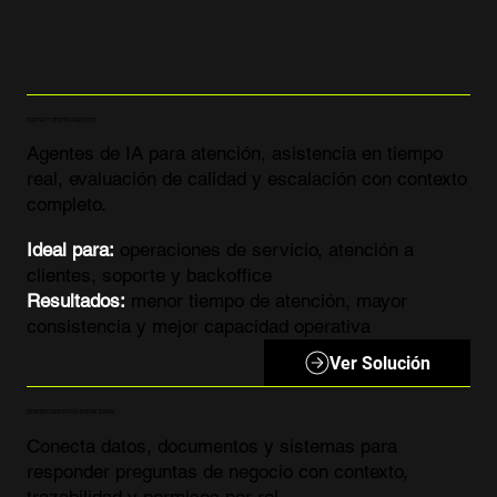
CONTACT CENTER AGÉNTICO
Agentes de IA para atención, asistencia en tiempo
real, evaluación de calidad y escalación con contexto
completo.
Ideal para:
operaciones de servicio, atención a
clientes, soporte y backoffice
Resultados:
menor tiempo de atención, mayor
consistencia y mejor capacidad operativa
Ver Solución
CEREBRO OPERATIVO EMPRESARIAL
Conecta datos, documentos y sistemas para
responder preguntas de negocio con contexto,
trazabilidad y permisos por rol.