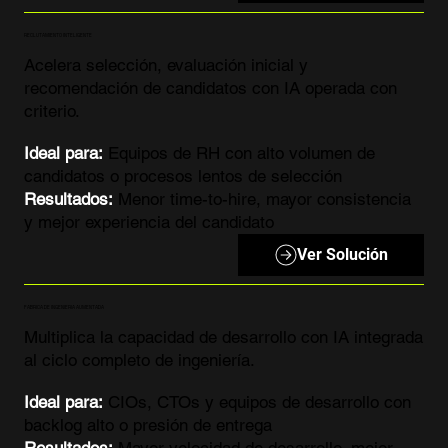
RECLUTAMIENTO INTELIGENTE
Acelera selección, evaluación inicial y
recomendación de candidatos con IA operada con
criterio.
Ideal para:
Equipos de RH con alto volumen de
candidatos o procesos lentos de selección
Resultados:
Menor time-to-hire, mayor consistencia
y mejor experiencia del candidato
Ver Solución
FABRICA DE INGENIERIA AUMENTADA
Multiplica la capacidad de desarrollo con IA integrada
al ciclo completo de ingeniería.
Ideal para:
CIOs, CTOs y equipos de desarrollo con
backlog alto o presión de entrega
Resultados:
Mayor velocidad de desarrollo, mejor