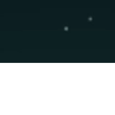
Conversemos sobre la
solución adecuada
para tu
operación
Podemos ayudarte a priorizar casos de uso, diseñar la arquitectura y llevar la solución a producción con rapidez y control.