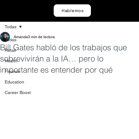
Hablemos
Todas
Amanda
3 min de lectura
Todas
Bill Gates habló de los trabajos que
Retail
sobrevivirán a la IA… pero lo
Health
importante es entender por qué
Finance
Education
Career Boost