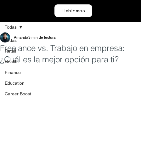
Hablemos
Todas
Amanda
3 min de lectura
Todas
Freelance vs. Trabajo en empresa:
Retail
¿Cuál es la mejor opción para ti?
Health
Finance
Education
Career Boost