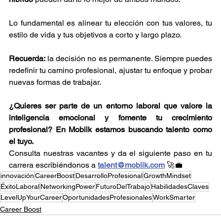
Lo fundamental es alinear tu elección con tus valores, tu 
estilo de vida y tus objetivos a corto y largo plazo.
Recuerda:
 la decisión no es permanente. Siempre puedes 
redefinir tu camino profesional, ajustar tu enfoque y probar 
nuevas formas de trabajar.
¿Quieres ser parte de un entorno laboral que valore la 
inteligencia emocional y fomente tu crecimiento 
profesional? En Mobiik estamos buscando talento como 
el tuyo.
Consulta nuestras vacantes y da el siguiente paso en tu 
carrera escribiéndonos a 
talent@mobiik.com
 🚀💼
innovación
CareerBoost
DesarrolloProfesional
GrowthMindset
ÉxitoLaboral
NetworkingPower
FuturoDelTrabajo
HabilidadesClaves
LevelUpYourCareer
OportunidadesProfesionales
WorkSmarter
Career Boost