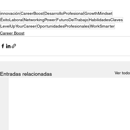
innovación
CareerBoost
DesarrolloProfesional
GrowthMindset
ÉxitoLaboral
NetworkingPower
FuturoDelTrabajo
HabilidadesClaves
LevelUpYourCareer
OportunidadesProfesionales
WorkSmarter
Career Boost
Ver todo
Entradas relacionadas