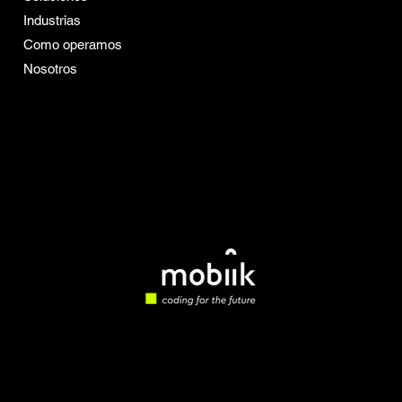
redefiniendo el aprendizaje en 2026
Conoce más de Mobiik
Industrias
Career Boost
Como operamos
Nosotros
Vacantes
Insights
Política de Privacidad
Política de Cookies
Términos y Condiciones
de Servicios
© 2026 Mobiik. Infraestructura cognitiva
empresarial.