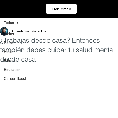
Hablemos
Todas
Amanda
3 min de lectura
Todas
¿Trabajas desde casa? Entonces
Retail
también debes cuidar tu salud mental
Health
desde casa
Finance
Education
Career Boost