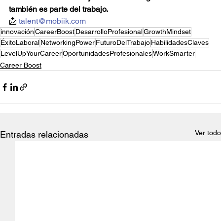
también es parte del trabajo.
📩 
talent@mobiik.com
innovación
CareerBoost
DesarrolloProfesional
GrowthMindset
ÉxitoLaboral
NetworkingPower
FuturoDelTrabajo
HabilidadesClaves
LevelUpYourCareer
OportunidadesProfesionales
WorkSmarter
Career Boost
Ver todo
Entradas relacionadas