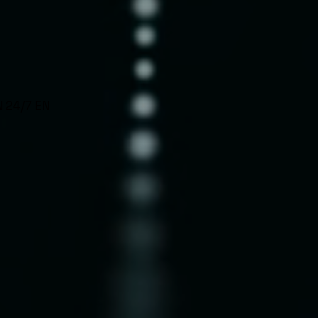
Evalúa tu AI Readiness (6 semanas)
 24/7 EN