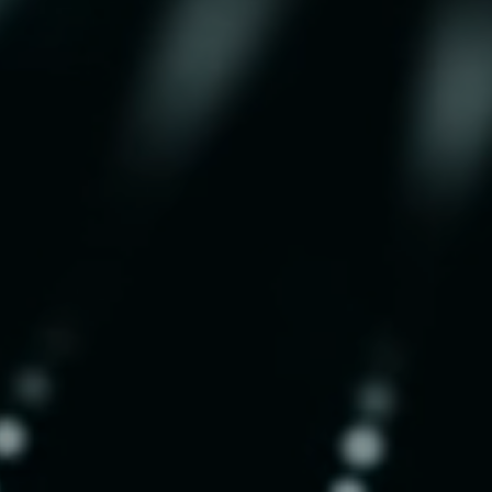
¿Tu IA
18 me