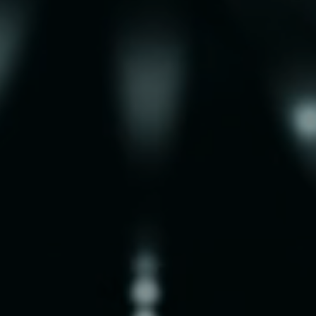
 lleva
ses
en piloto