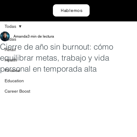
Hablemos
Todas
Amanda
3 min de lectura
Todas
Cierre de año sin burnout: cómo
Retail
equilibrar metas, trabajo y vida
Health
personal en temporada alta
Finance
Education
Career Boost