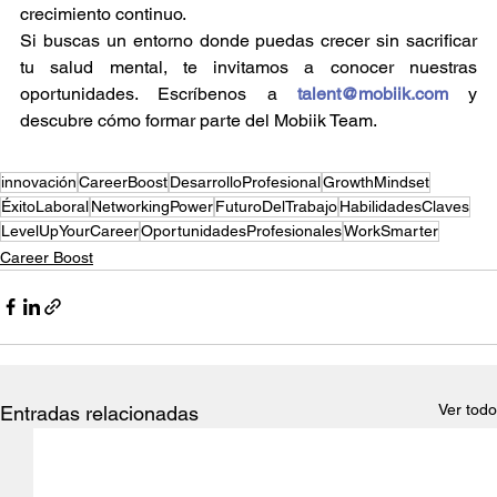
crecimiento continuo.
Si buscas un entorno donde puedas crecer sin sacrificar 
tu salud mental, te invitamos a conocer nuestras 
oportunidades. Escríbenos a 
talent@mobiik.com
 y 
descubre cómo formar parte del Mobiik Team.
innovación
CareerBoost
DesarrolloProfesional
GrowthMindset
ÉxitoLaboral
NetworkingPower
FuturoDelTrabajo
HabilidadesClaves
LevelUpYourCareer
OportunidadesProfesionales
WorkSmarter
Career Boost
Ver todo
Entradas relacionadas