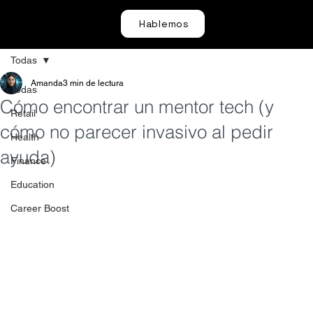
Hablemos
Todas
Amanda
3 min de lectura
Todas
Cómo encontrar un mentor tech (y
Retail
cómo no parecer invasivo al pedir
Health
ayuda)
Finance
Education
Career Boost