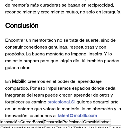
de mentoría más duraderas se basan en reciprocidad, 
reconocimiento y crecimiento mutuo, no solo en jerarquía.
Conclusión
Encontrar un mentor tech no se trata de suerte, sino de 
construir conexiones genuinas, respetuosas y con 
propósito. La buena mentoría no impone, inspira. Y lo 
mejor: te prepara para que, algún día, tú también puedas 
guiar a otros.
En 
Mobiik
, creemos en el poder del aprendizaje 
compartido. Por eso impulsamos espacios donde cada 
integrante del team puede crecer, aprender de otros y 
fortalecer su camino 
profesional.Si
 quieres desarrollarte 
en un entorno que valora la mentoría, la colaboración y la 
innovación, escríbenos a  
talent@mobiik.com
innovación
CareerBoost
DesarrolloProfesional
GrowthMindset
ÉxitoLaboral
NetworkingPower
FuturoDelTrabajo
HabilidadesClaves