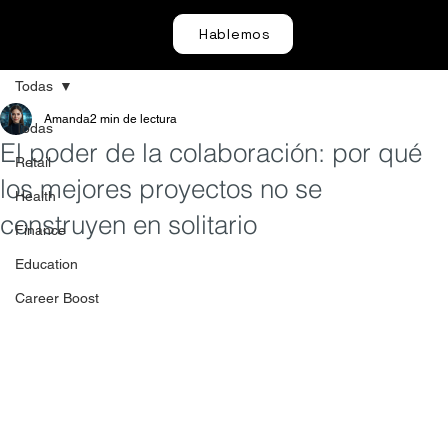
Hablemos
Todas
Amanda
2 min de lectura
Todas
El poder de la colaboración: por qué
Retail
los mejores proyectos no se
Health
construyen en solitario
Finance
Education
Career Boost