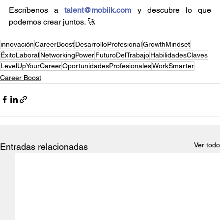
Escríbenos a 
talent@mobiik.com
 y descubre lo que 
podemos crear juntos. 🚀
innovación
CareerBoost
DesarrolloProfesional
GrowthMindset
ÉxitoLaboral
NetworkingPower
FuturoDelTrabajo
HabilidadesClaves
LevelUpYourCareer
OportunidadesProfesionales
WorkSmarter
Career Boost
Ver todo
Entradas relacionadas