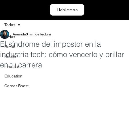
Hablemos
Todas
Amanda
3 min de lectura
Todas
El síndrome del impostor en la
Retail
industria tech: cómo vencerlo y brillar
Health
en tu carrera
Finance
Education
Career Boost