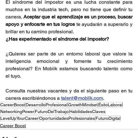
El síndrome del impostor es una lucha constante para 
muchos en la industria tech, pero no tiene que definir tu 
carrera. 
Aceptar que el aprendizaje es un proceso, buscar 
apoyo y enfocarte en tus logros
 te ayudarán a superarlo y 
brillar en tu camino profesional.
¿Has experimentado el síndrome del impostor? 
¿Quieres ser parte de un entorno laboral que valore la 
inteligencia emocional y fomente tu crecimiento 
profesional? En Mobiik estamos buscando talento como 
el tuyo.
Consulta nuestras vacantes y da el siguiente paso en tu 
carrera escribiéndonos a 
talent@mobiik.com
.
CareerBoost
DesarrolloProfesional
GrowthMindset
ÉxitoLaboral
NetworkingPower
FuturoDelTrabajo
HabilidadesClaves
LevelUpYourCareer
OportunidadesProfesionales
FuturoDigital
Career Boost