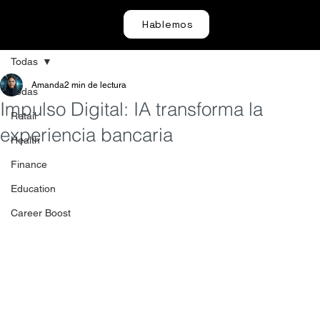
Hablemos
Todas
Amanda
2 min de lectura
Todas
Impulso Digital: IA transforma la
Retail
experiencia bancaria
Health
Finance
Education
Career Boost