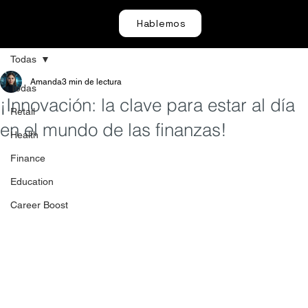
Hablemos
Todas
Amanda
3 min de lectura
Todas
¡Innovación: la clave para estar al día
Retail
en el mundo de las finanzas!
Health
Finance
Education
Career Boost