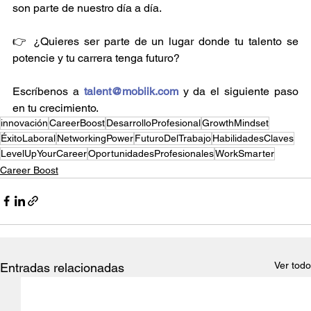
son parte de nuestro día a día.
👉 ¿Quieres ser parte de un lugar donde tu talento se 
potencie y tu carrera tenga futuro? 
Escríbenos a 
talent@mobiik.com
y da el siguiente paso 
en tu crecimiento.
innovación
CareerBoost
DesarrolloProfesional
GrowthMindset
ÉxitoLaboral
NetworkingPower
FuturoDelTrabajo
HabilidadesClaves
LevelUpYourCareer
OportunidadesProfesionales
WorkSmarter
Career Boost
Ver todo
Entradas relacionadas