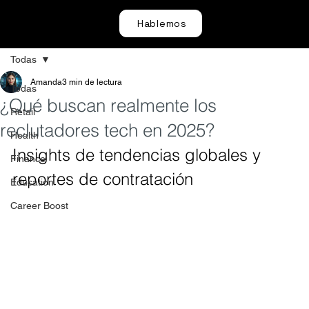
Hablemos
Todas
Amanda
3 min de lectura
Todas
¿Qué buscan realmente los
Retail
reclutadores tech en 2025?
Health
Insights de tendencias globales y 
Finance
reportes de contratación
Education
Career Boost