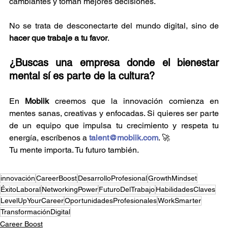
cambiantes y toman mejores decisiones.
No se trata de desconectarte del mundo digital, sino de 
hacer que trabaje a tu favor
.
¿Buscas una empresa donde el bienestar 
mental sí es parte de la cultura?
En 
Mobiik
 creemos que la innovación comienza en 
mentes sanas, creativas y enfocadas. Si quieres ser parte 
de un equipo que impulsa tu crecimiento y respeta tu 
energía, escríbenos a 
talent@mobiik.com
. 🚀
Tu mente importa. Tu futuro también.
innovación
CareerBoost
DesarrolloProfesional
GrowthMindset
ÉxitoLaboral
NetworkingPower
FuturoDelTrabajo
HabilidadesClaves
LevelUpYourCareer
OportunidadesProfesionales
WorkSmarter
TransformaciónDigital
Career Boost