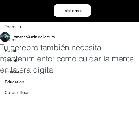
Hablemos
Todas
Amanda
3 min de lectura
Todas
Tu cerebro también necesita
Retail
mantenimiento: cómo cuidar la mente
Health
en la era digital
Finance
Education
Career Boost